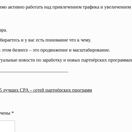
мо активно работать над привлечением трафика и увеличением 
ара.
ираетесь и у вас есть понимание что к чему.
в этом бизнесе – это продвижение и масштабирование.
туальные новости по заработку и новых партнёрских программах
_____________________________
5 лучших CPA – сетей партнёрских программ
ечены
*