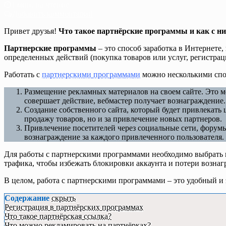
1 мин. на чтение
Добавить комментарий
Привет друзья!
Что такое партнёрские программы и как с н
Партнерские программы
– это способ заработка в Интернете
определенных действий (покупка товаров или услуг, регистраци
Работать с
партнерскими программами
можно несколькими спо
Размещение рекламных материалов на своем сайте. Это мо
совершает действие, вебмастер получает вознаграждение.
Создание собственного сайта, который будет привлекать 
продажу товаров, но и за привлечение новых партнеров.
Привлечение посетителей через социальные сети, форумы
вознаграждение за каждого привлеченного пользователя.
Для работы с партнерскими программами необходимо выбрать н
трафика, чтобы избежать блокировки аккаунта и потери вознаг
В целом, работа с партнерскими программами – это удобный и
Содержание
скрыть
Регистрация в партнёрских программах
Что такое партнёрская ссылка?
Что можно рекламировать на партнёрках?