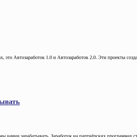
, это Автозаработок 1.0 и Автозаработок 2.0. Эти проекты созда
тывать
мы начни зарабатывать. Заработок на партнёрских программах ста