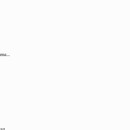
ны...
л...