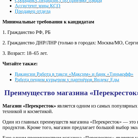
Сборщик/Специалист по приемке товара
Ассистент зоны КСО
Продавец отдела
Минимальные требования к кандидатам
1. Гражданство РФ, РБ
2. Гражданство ДНР/ЛНР (только в городах: Москва/МО, Серги
3. Возраст: 18–65 лет.
Читайте также:
Вакансии Работа в такси «Максим» и банк «Тинькофф»
Работа пешим курьером у партнёров Яндекс Еды
Преимущество магазина «Перекресток
Магазин «Перекресток»
является одним из самых популярных 
техникой и косметикой.
Один из главных преимуществ магазина «Перекресток» — это в
продуктов. Кроме того, магазин предлагает большой выбор эк
Еще одним преимуществом магазина «Перекресток» является уд