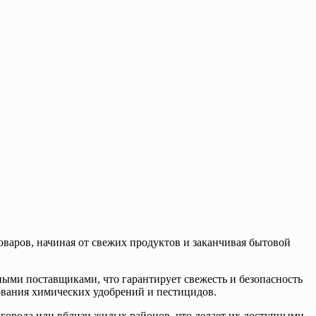
оваров, начиная от свежих продуктов и заканчивая бытовой
ными поставщиками, что гарантирует свежесть и безопасность
зования химических удобрений и пестицидов.
 города или вблизи жилых районов, что делает их доступными