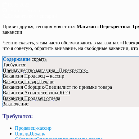
16.05.2023
1 мин. на чтение
Добавить комментарий
Привет друзья, сегодня моя статья
Магазин «Перекресток» Тр
вакансии.
Честно сказать, я сам часто обслуживаюсь в магазинах «Перекр
что я советую, обратить внимание, на свободные вакансии, кто
Содержание
скрыть
Требуются:
Преимущество магазина «Перекресток»
Вакансия Продавец – кассир
Вакансия Повар-Пекарь
Вакансия Сборщик/Специалист по приемке товара
Вакансия Ассистент зоны КСО
Вакансия Продавец отдела
Заключение:
Требуются:
Продавец-кассир
Повар-Пекарь